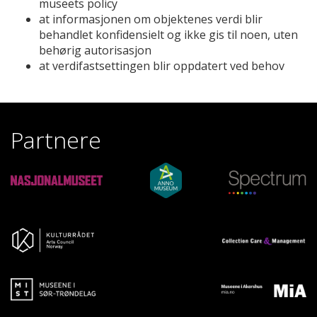
museets policy
at informasjonen om objektenes verdi blir
behandlet konfidensielt og ikke gis til noen, uten
behørig autorisasjon
at verdifastsettingen blir oppdatert ved behov
Partnere