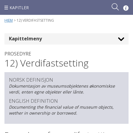
KAPITLER
HJEM
> 12) VERDIFASTSETTING
Kapittelmeny
PROSEDYRE
12) Verdifastsetting
Om Spectr
NORSK DEFINISJON
Dokumentasjon av museumsobjektenes økonomiskse
Om Spectr
verdi, enten egne objekter eller lånte.
ENGLISH DEFINITION
Documenting the financial value of museum objects,
wether in ownership or borrowed.