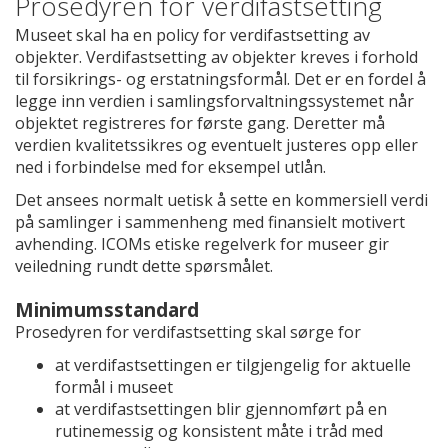
Prosedyren for verdifastsetting
Museet skal ha en policy for verdifastsetting av
objekter. Verdifastsetting av objekter kreves i forhold
til forsikrings- og erstatningsformål. Det er en fordel å
legge inn verdien i samlingsforvaltningssystemet når
objektet registreres for første gang. Deretter må
verdien kvalitetssikres og eventuelt justeres opp eller
ned i forbindelse med for eksempel utlån.
Det ansees normalt uetisk å sette en kommersiell verdi
på samlinger i sammenheng med finansielt motivert
avhending. ICOMs etiske regelverk for museer gir
veiledning rundt dette spørsmålet.
Minimumsstandard
Prosedyren for verdifastsetting skal sørge for
at verdifastsettingen er tilgjengelig for aktuelle
formål i museet
at verdifastsettingen blir gjennomført på en
rutinemessig og konsistent måte i tråd med